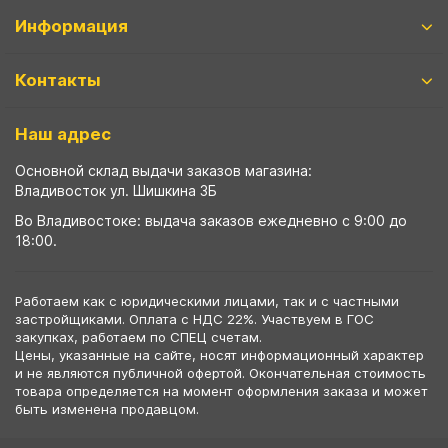
Информация
Вентиляционный выход
Муфта трубы
ХВОЙНАЯ фанера НЕ ШЛИФОВАННАЯ
Контакты
Колпаки, Проходы, Вент.ленты
Соединитель желоба
Трубы водосточные
Наш адрес
Основной склад выдачи заказов магазина:
Угол желоба
Владивосток ул. Шишкина 3Б
Во Владивостоке: выдача заказов ежедневно с 9:00 до
Хомут трубы
18:00.
Работаем как с юридическими лицами, так и с частными
застройщиками. Оплата с НДС 22%. Участвуем в ГОС
закупках, работаем по СПЕЦ счетам.
Цены, указанные на сайте, носят информационный характер
и не являются публичной офертой. Окончательная стоимость
товара определяется на момент оформления заказа и может
быть изменена продавцом.