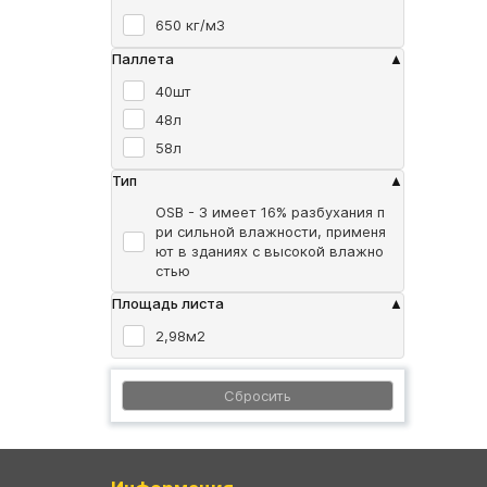
650 кг/м3
Паллета
40шт
48л
58л
Тип
OSB - 3 имеет 16% разбухания п
ри сильной влажности, применя
ют в зданиях с высокой влажно
стью
Площадь листа
2,98м2
Сбросить