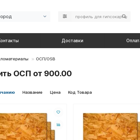
город
Контакты
Доставки
Оплат
иломатериалы
ОСП/OSB
ить ОСП от 900.00
лчанию
Название
Цена
Код Товара