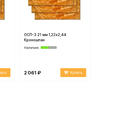
ОСП-3 21 мм 1,22х2,44
Кроношпан
2 061 ₽
пить
Купить