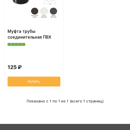
Вентиляционный выход
Муфта трубы
ХВОЙНАЯ фанера НЕ ШЛИФОВАННАЯ
Колпаки, Проходы, Вент.ленты
Соединитель желоба
Муфта трубы
соединительная ПВХ
Трубы водосточные
Угол желоба
125 ₽
Хомут трубы
Купить
Показано с 1 по 1 из 1 (всего 1 страниц)