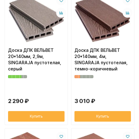
Вентиляционный выход
Муфта трубы
ХВОЙНАЯ фанера НЕ ШЛИФОВАННАЯ
Колпаки, Проходы, Вент.ленты
Соединитель желоба
Трубы водосточные
Доска ДПК ВЕЛЬВЕТ
Доска ДПК ВЕЛЬВЕТ
Угол желоба
20*140мм, 2,9м,
20*140мм, 4м,
SINGARAJA пустотелая,
SINGARAJA пустотелая,
серый
темно-коричневый
Хомут трубы
2 290 ₽
3 010 ₽
Купить
Купить