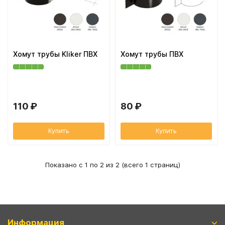
Вентиляционный выход
Муфта трубы
ХВОЙНАЯ фанера НЕ ШЛИФОВАННАЯ
Колпаки, Проходы, Вент.ленты
Соединитель желоба
Хомут трубы Kliker ПВХ
Хомут трубы ПВХ
Трубы водосточные
Угол желоба
110 ₽
80 ₽
Хомут трубы
Купить
Купить
Показано с 1 по 2 из 2 (всего 1 страниц)
Информация