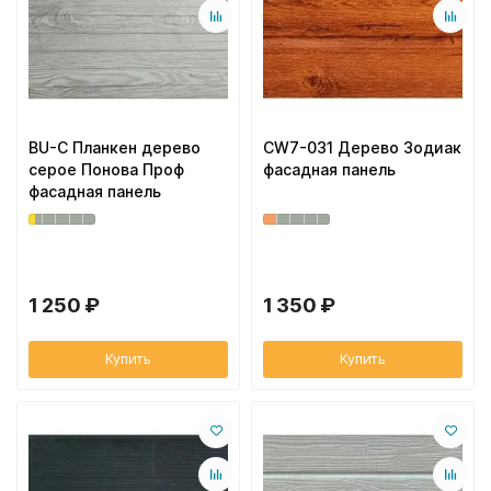
Вентиляционный выход
Муфта трубы
ХВОЙНАЯ фанера НЕ ШЛИФОВАННАЯ
Колпаки, Проходы, Вент.ленты
Соединитель желоба
Трубы водосточные
BU-C Планкен дерево
CW7-031 Дерево Зодиак
серое Понова Проф
фасадная панель
фасадная панель
Угол желоба
Хомут трубы
1 250 ₽
1 350 ₽
Купить
Купить