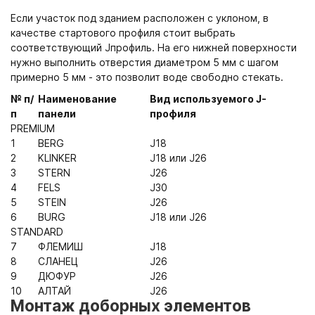
Если участок под зданием расположен с уклоном, в
качестве стартового профиля стоит выбрать
соответствующий Jпрофиль. На его нижней поверхности
нужно выполнить отверстия диаметром 5 мм с шагом
примерно 5 мм - это позволит воде свободно стекать.
№ п/
Наименование
Вид используемого J-
п
панели
профиля
PREMIUM
1
BERG
J18
2
KLINKER
J18 или J26
3
STERN
J26
4
FELS
J30
5
STEIN
J26
6
BURG
J18 или J26
STANDARD
7
ФЛЕМИШ
J18
8
СЛАНЕЦ
J26
9
ДЮФУР
J26
10
АЛТАЙ
J26
Монтаж доборных элементов