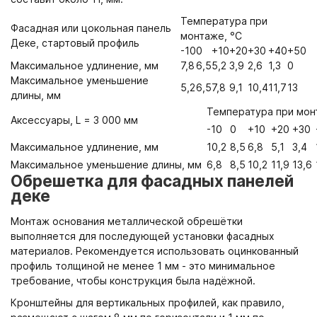
Температура при
Фасадная или цокольная панель
монтаже, °С
Деке, стартовый профиль
-10
0
+10
+20
+30
+40
+50
Максимальное удлинение, мм
7,8
6,5
5,2
3,9
2,6
1,3
0
Максимальное уменьшение
5,2
6,5
7,8
9,1
10,4
11,7
13
длины, мм
Температура при мон
Аксессуары, L = 3 000 мм
-10
0
+10
+20
+30
Максимальное удлинение, мм
10,2
8,5
6,8
5,1
3,4
Максимальное уменьшение длины, мм
6,8
8,5
10,2
11,9
13,6
Обрешетка для фасадных панелей
деке
Монтаж основания металлической обрешётки
выполняется для последующей установки фасадных
материалов. Рекомендуется использовать оцинкованный
профиль толщиной не менее 1 мм - это минимальное
требование, чтобы конструкция была надёжной.
Кронштейны для вертикальных профилей, как правило,