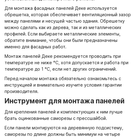
Для монтажа фасадных панелей Деке используется
Вентиляционный выход
Муфта трубы
ХВОЙНАЯ фанера НЕ ШЛИФОВАННАЯ
обрешетка, которая обеспечивает вентиляционный зазор
между панелями и несущей частью здания. Обрешетку
Колпаки, Проходы, Вент.ленты
Соединитель желоба
можно сделать как из дерева, так и из металлических
профилей. Если выбираете металлические элементы,
Трубы водосточные
обратите внимание, чтобы они были предназначены
именно для фасадных работ.
Угол желоба
Монтаж панелей Деке рекомендуется проводить при
температуре не ниже °C, хотя допускается и работа при
температуре до 1 °C, если нет других ограничений.
Хомут трубы
Перед началом монтажа обязательно ознакомьтесь с
инструкцией и внимательно изучите условия гарантии
производителя.
Инструмент для монтажа панелей
Для крепления панелей и комплектующих к ним лучше
брать оцинкованные саморезы с прессшайбой.
Если панели монтируются на деревянную подсистему,
саморезы по длине должны быть минимум на четыре