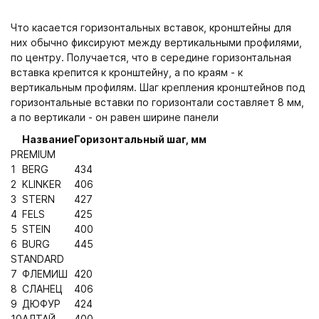
Что касается горизонтальных вставок, кронштейны для
них обычно фиксируют между вертикальными профилями,
по центру. Получается, что в середине горизонтальная
вставка крепится к кронштейну, а по краям - к
вертикальным профилям. Шаг крепления кронштейнов под
горизонтальные вставки по горизонтали составляет 8 мм,
а по вертикали - он равен ширине панели
Название
Горизонтальный шаг, мм
PREMIUM
1
BERG
434
2
KLINKER
406
3
STERN
427
4
FELS
425
5
STEIN
400
6
BURG
445
STANDARD
7
ФЛЕМИШ
420
8
СЛАНЕЦ
406
9
ДЮФУР
424
10
АЛТАЙ
400