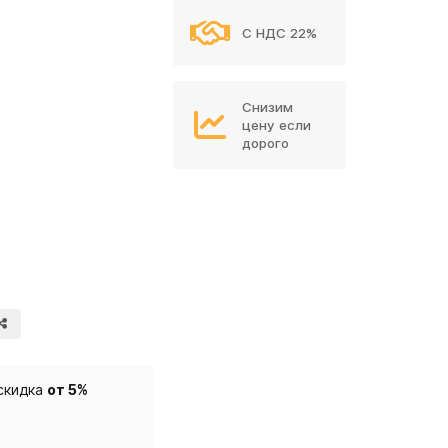
С НДС 22%
Снизим
цену если
дорого
скидка
от 5%