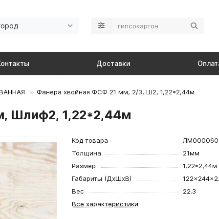
город
Контакты
Доставки
Оплат
ВАННАЯ
Фанера хвойная ФСФ 21 мм, 2/3, Ш2, 1,22*2,44м
, Шлиф2, 1,22*2,44м
Код товара
ЛМ000060
Толщина
21мм
Размер
1,22*2,44м
Габариты (ДхШхВ)
122×244×2.
Вес
22.3
Все характеристики