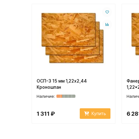
ОСП-3 15 мм 1,22х2,44
Фанер
Кроношпан
1,22*
1 311 ₽
6 28
Купить