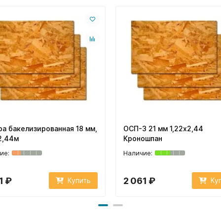
а бакелизированная 18 мм,
ОСП-3 21 мм 1,22х2,44
2,44м
Кроношпан
1 ₽
2 061 ₽
Купить
Ку