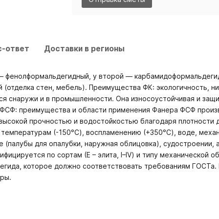
с-ответ
Доставки в регионы
 — фенолформальдегидный, у второй — карбамидоформальдегид
 (отделка стен, мебель). Преимущества ФК: экологичность, н
ся снаружи и в промышленности. Она износоустойчивая и защи
 ФСФ: преимущества и области применения Фанера ФСФ произв
высокой прочностью и водостойкостью благодаря плотности 
температурам (-150°C), воспламенению (+350°C), воде, меха
е (палубы для опалубки, наружная облицовка), судостроении,
фицируется по сортам (Е – элита, I–IV) и типу механической 
гида, которое должно соответствовать требованиям ГОСТа. 
ры.