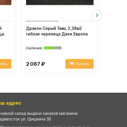
й
Дракон Серый 5мм, 2,38м2
Дракон 
ца
гибкая черепица Деке Европа
2,38м2 г
Европа
2 067 ₽
2 067 
пить
Купить
аш адрес
новной склад выдачи заказов магазина:
адивосток ул. Шишкина 3Б