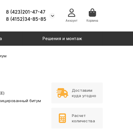
8 (423)201-47-47
8 (4152)34-85-85
Аккаунт
Корзина
а
Решения и монтаж
иум
Доставим
Е)
куда угодно
ицированный битум
Расчет
количества