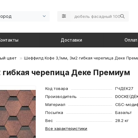
город
Контакты
Доставки
Оплат
ый цвет
Шеффилд Кофе 3,1мм, 3м2 гибкая черепица Деке Прем
 гибкая черепица Деке Премиум
Код товара
ГЧДЕК27
Производитель
DOCKE(ДЁК
Материал
СБС-модиф
Посыпка
Базальт
Вес
28.2 кг
Все характеристики