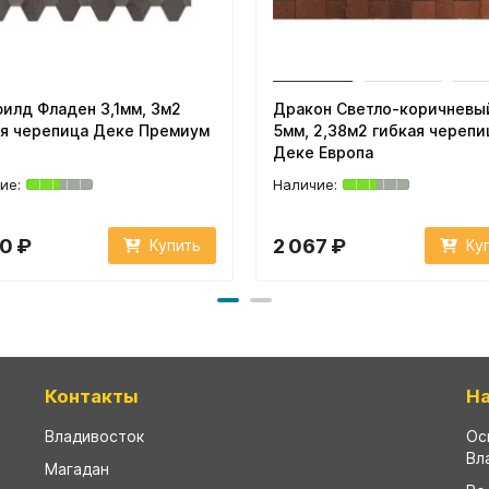
илд Фладен 3,1мм, 3м2
Дракон Светло-коричневы
ая черепица Деке Премиум
5мм, 2,38м2 гибкая черепи
Деке Европа
0 ₽
2 067 ₽
Купить
Ку
Контакты
Н
Владивосток
Ос
Вл
Магадан