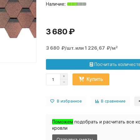
3 680 ₽
3 680 ₽/шт. или 1 226,67 ₽/м²
Посчитать количест
Купить
В избранное
В сравнение
Поможем
подобрать и расчитать
все
к
кровли
Отправка сметы