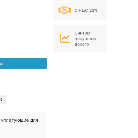
С НДС 22%
Снизим
цену если
дорого
во
омплетующие для