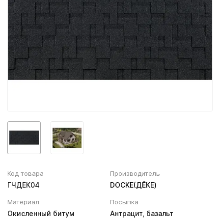
Вентиляционный выход
Муфта трубы
ХВОЙНАЯ фанера НЕ ШЛИФОВАННАЯ
Колпаки, Проходы, Вент.ленты
Соединитель желоба
Трубы водосточные
Угол желоба
Хомут трубы
Код товара
Производитель
ГЧДЕК04
DOCKE(ДЁКЕ)
Материал
Посыпка
Окисленный битум
Антрацит, базальт