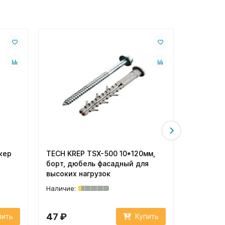
кер
TECH KREP TSX-500 10*120мм,
TECH KRE
борт, дюбель фасадный для
борт, дю
высоких нагрузок
высоких 
47 ₽
51 ₽
пить
Купить