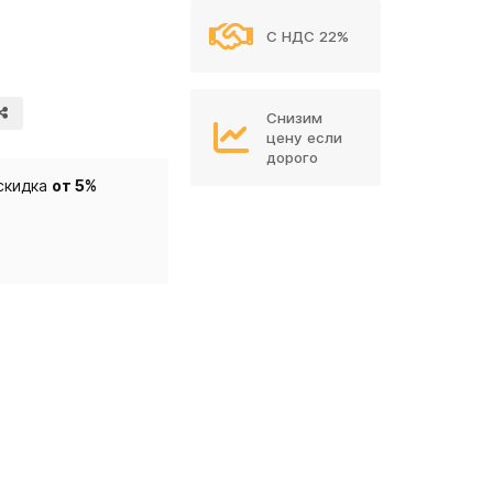
С НДС 22%
Снизим
цену если
дорого
скидка
от 5%