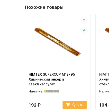
Похожие товары
HIMTEX SUPERCUP M12х95
HIMT
Химический анкер в
Хими
стекл.капсулах
стекл
192 ₽
164
Купить