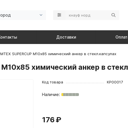
город
Контакты
Доставки
Оплат
IMTEX SUPERCUP M10х85 химический анкер в стекл.капсулах
M10х85 химический анкер в стекл
Код товара
КР00017
176 ₽