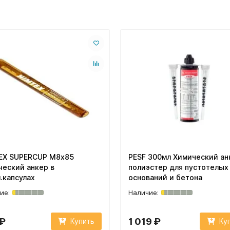
EX SUPERCUP M8х85
PESF 300мл Химический ан
ческий анкер в
полиэстер для пустотелых
.капсулах
оснований и бетона
 ₽
1 019 ₽
Купить
Ку