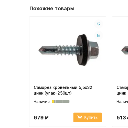
Похожие товары
Саморез кровельный 5,5х32
Само
цинк (упак=250шт)
цинк 
679 ₽
513 
Купить