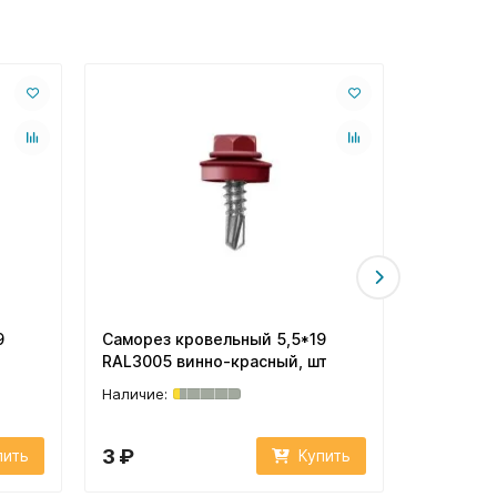
9
Саморез кровельный 5,5*19
Саморез 
RAL3005 винно-красный, шт
RAL5005 
3 ₽
3 ₽
пить
Купить