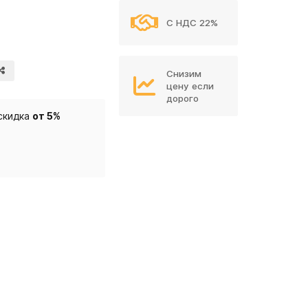
С НДС 22%
Снизим
цену если
дорого
скидка
от 5%