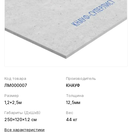
Вентиляционный выход
Муфта трубы
ХВОЙНАЯ фанера НЕ ШЛИФОВАННАЯ
Колпаки, Проходы, Вент.ленты
Соединитель желоба
Трубы водосточные
Угол желоба
Хомут трубы
Код товара
Производитель
ЛМ000007
КНАУФ
Размер
Толщина
1,2*2,5м
12,5мм
Габариты (ДхШхВ)
Вес
250×120×1.2 см
44 кг
Все характеристики