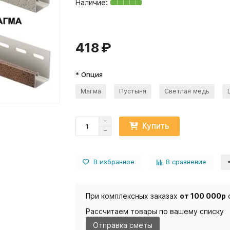
418 ₽
* Опция
Магма
Пустыня
Светлая медь
Купить
В избранное
В сравнение
При комплексных заказах
от 100 000р
Рассчитаем товары по вашему списку
Отправка сметы