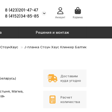
8 (423)201-47-47
8 (4152)34-85-85
Аккаунт
Корзина
а
Решения и монтаж
 СтоунХаус
J-планка Стоун Хаус Клинкер Балтик
Доставим
еларусь)
куда угодно
стыня, Магма,
едь
Расчет
количества