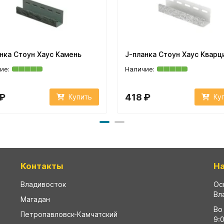
нка Стоун Хаус Камень
J-планка Стоун Хаус Кварц
 ₽
418 ₽
Купить
Ку
Контакты
Н
Владивосток
Ос
Вл
Магадан
Во
Петропавловск-Камчатский
9: