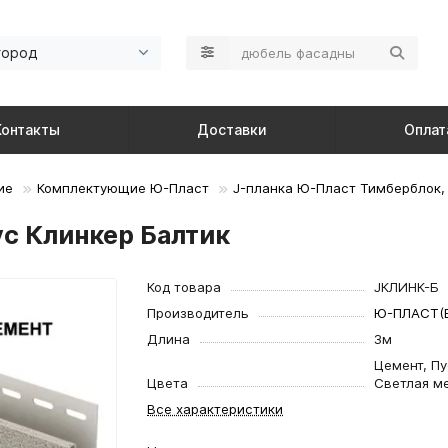
город
Контакты
Доставки
Оплат
ие
Комплектующие Ю-Пласт
J-планка Ю-Пласт Тимберблок,
ус Клинкер Балтик
Код товара
JКЛИНК-Б
Производитель
Ю-ПЛАСТ(Б
Длина
3м
Цемент, Пу
Цвета
Светлая м
Все характеристики