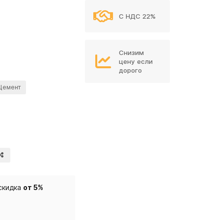
С НДС 22%
Снизим
цену если
дорого
Цемент
скидка
от 5%