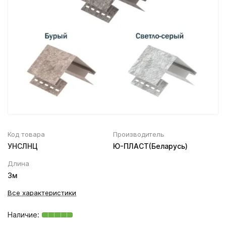
Вентиляционный выход
Муфта трубы
ХВОЙНАЯ фанера НЕ ШЛИФОВАННАЯ
Колпаки, Проходы, Вент.ленты
Соединитель желоба
Трубы водосточные
Угол желоба
Хомут трубы
Код товара
Производитель
УНСЛНЦ
Ю-ПЛАСТ(Беларусь)
Длина
3м
Все характеристики