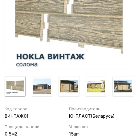
Вентиляционный выход
Муфта трубы
ХВОЙНАЯ фанера НЕ ШЛИФОВАННАЯ
Колпаки, Проходы, Вент.ленты
Соединитель желоба
Трубы водосточные
Угол желоба
Хомут трубы
Код товара
Производитель
ВИНТАЖ01
Ю-ПЛАСТ(Беларусь)
Площадь панели
Упаковка
0,5м2
15шт