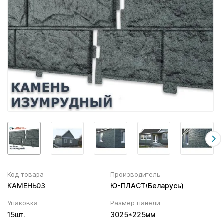
Вентиляционный выход
Муфта трубы
ХВОЙНАЯ фанера НЕ ШЛИФОВАННАЯ
Колпаки, Проходы, Вент.ленты
Соединитель желоба
Трубы водосточные
Угол желоба
Хомут трубы
Код товара
Производитель
КАМЕНЬ03
Ю-ПЛАСТ(Беларусь)
Упаковка
Размер панели
15шт.
3025*225мм