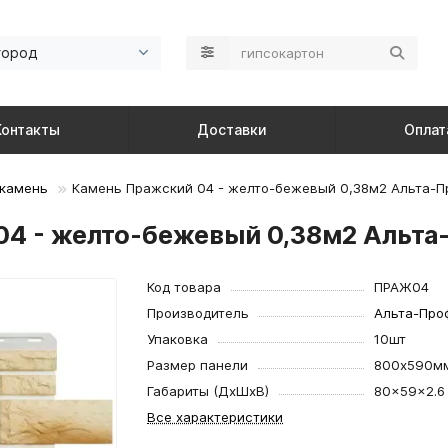
город
Контакты
Доставки
Оплат
 камень
Камень Пражский 04 - желто-бежевый 0,38м2 Альта-П
04 - желто-бежевый 0,38м2 Альта
Код товара
ПРАЖ04
Производитель
Альта-Про
Упаковка
10шт
Размер панели
800х590м
Габариты (ДхШхВ)
80×59×2.6
Все характеристики