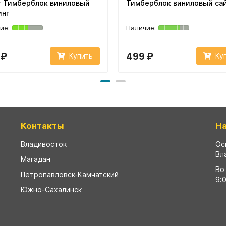
т Тимберблок виниловый
Тимберблок виниловый са
инг
 ₽
499 ₽
Купить
Ку
Контакты
Н
Владивосток
Ос
Вл
Магадан
Во
Петропавловск-Камчатский
9:
Южно-Сахалинск