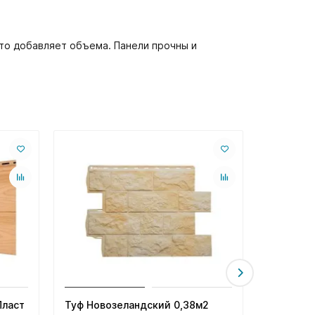
то добавляет объема. Панели прочны и
Пласт
Туф Новозеландский 0,38м2
Пихта Ка