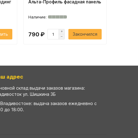
йдинг
Альта-Профиль фасадная панель
Пласт Т
сайдинг
790 ₽
499 ₽
пить
Закончился
аш адрес
новной склад выдачи заказов магазина:
адивосток ул. Шишкина 3Б
 Владивостоке: выдача заказов ежедневно с
00 до 18:00.