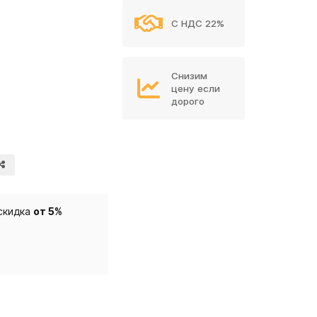
С НДС 22%
Снизим
цену если
дорого
скидка
от 5%