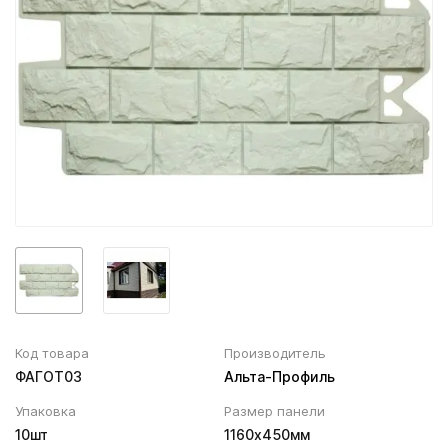
Вентиляционный выход
Муфта трубы
ХВОЙНАЯ фанера НЕ ШЛИФОВАННАЯ
Колпаки, Проходы, Вент.ленты
Соединитель желоба
Трубы водосточные
Угол желоба
Хомут трубы
Код товара
Производитель
ФАГОТ03
Альта-Профиль
Упаковка
Размер панели
10шт
1160х450мм