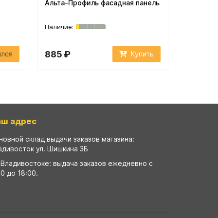
Альта-Профиль фасадная панель
Альта-Пр
885 ₽
1 076 ₽
ился
Купить
аш адрес
новной склад выдачи заказов магазина:
адивосток ул. Шишкина 3Б
 Владивостоке: выдача заказов ежедневно с
00 до 18:00.