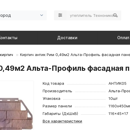
город
Контакты
Доставки
Оплат
кирпич
Кирпич антик Рим 0,49м2 Альта-Профиль фасадная пан
 0,49м2 Альта-Профиль фасадная 
Код товара
АНТИК05
Производитель
Альта-Про
Упаковка
10шт
Размер панели
1160х450м
Габариты (ДхШхВ)
116×45×17
Все характеристики