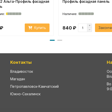
м2 Альта-Профиль фасадная
Профиль фасадная панель
ль
 ₽
840 ₽
Купить
Законч
Контакты
Н
Владивосток
Ос
Вл
Магадан
Во
Петропавловск-Камчатский
9:
Южно-Сахалинск