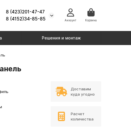
8 (423)201-47-47
8 (4152)34-85-85
Аккаунт
Корзина
а
Решения и монтаж
ель
панель
Доставим
филь
куда угодно
м
Расчет
количества