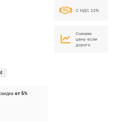
С НДС 22%
Снизим
цену если
дорого
скидка
от 5%