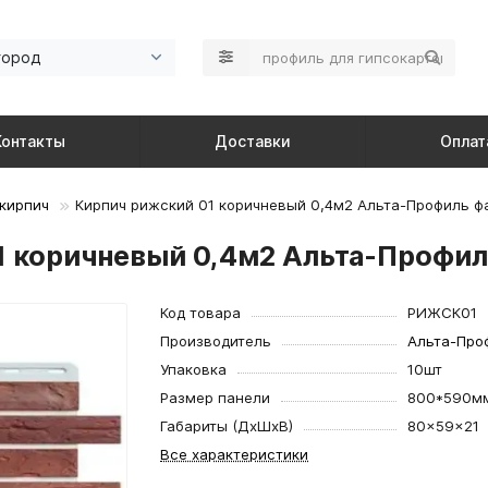
город
Контакты
Доставки
Оплат
кирпич
Кирпич рижский 01 коричневый 0,4м2 Альта-Профиль ф
1 коричневый 0,4м2 Альта-Профил
Код товара
РИЖСК01
Производитель
Альта-Про
Упаковка
10шт
Размер панели
800*590м
Габариты (ДхШхВ)
80×59×21
Все характеристики