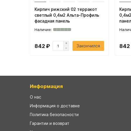
Кирпич рижский 02 терракот
Кирп
светлый 0,4м2 Альта-Профиль
0,4м
фасадная панель
пане
842 ₽
842
Закончился
Информация
О нас
Информация о доставке
Политика безопасности
Гарантии и возврат