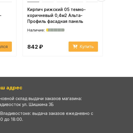
Кирпич рижский 05 темно-
Кирпич а
-
коричневый 0,4м2 Альта-
0,49м2 А
Профиль фасадная панель
панель
842 ₽
611 ₽
ился
Купить
аш адрес
новной склад выдачи заказов магазина:
адивосток ул. Шишкина 3Б
 Владивостоке: выдача заказов ежедневно с
00 до 18:00.