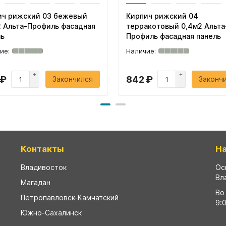
ич рижский 03 бежевый
Кирпич рижский 04
2 Альта-Профиль фасадная
терракотовый 0,4м2 Альта
ль
Профиль фасадная панель
 ₽
842 ₽
Закончился
Законч
Контакты
Н
Владивосток
Ос
Вл
Магадан
Во
Петропавловск-Камчатский
9:
Южно-Сахалинск