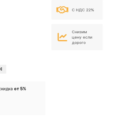
С НДС 22%
Снизим
цену если
дорого
скидка
от 5%