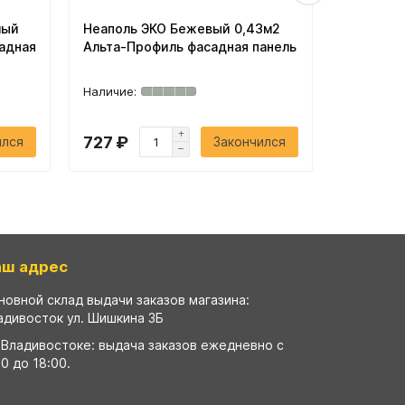
лый
Неаполь ЭКО Бежевый 0,43м2
Камень 
адная
Альта-Профиль фасадная панель
0,47м2 А
панель
727 ₽
885 ₽
ился
Закончился
аш адрес
новной склад выдачи заказов магазина:
адивосток ул. Шишкина 3Б
 Владивостоке: выдача заказов ежедневно с
00 до 18:00.