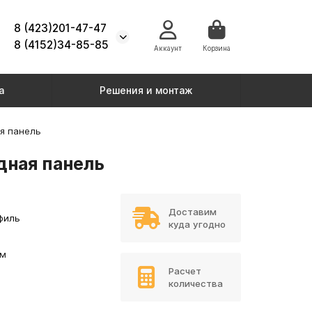
8 (423)201-47-47
8 (4152)34-85-85
Аккаунт
Корзина
а
Решения и монтаж
я панель
дная панель
Доставим
филь
куда угодно
мм
Расчет
количества