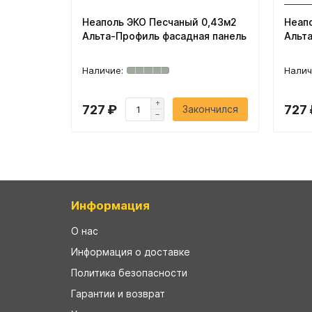
Неаполь ЭКО Песчаный 0,43м2
Неап
Альта-Профиль фасадная панель
Альт
727 ₽
727 
Закончился
Информация
О нас
Информация о доставке
Политика безопасности
Гарантии и возврат