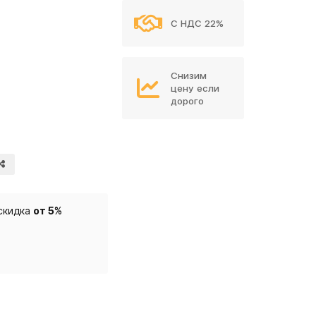
С НДС 22%
Снизим
цену если
дорого
скидка
от 5%