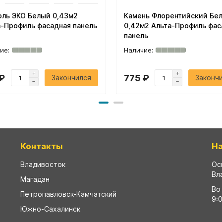
оль ЭКО Белый 0,43м2
Камень Флорентийский Бе
а-Профиль фасадная панель
0,42м2 Альта-Профиль фас
панель
₽
775 ₽
Закончился
Законч
Контакты
Н
Владивосток
Ос
Вл
Магадан
Во
Петропавловск-Камчатский
9:
Южно-Сахалинск