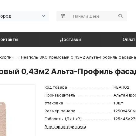
город
Контакты
Доставки
Оплат
кирпич
Неаполь ЭКО Кремовый 0,43м2 Альта-Профиль фасадна
овый 0,43м2 Альта-Профиль фаса
Код товара
НЕАП02
Производитель
Альта-Про
Упаковка
10шт
Размер панели
1250х450
Габариты (ДхШхВ)
125×45×27
Все характеристики