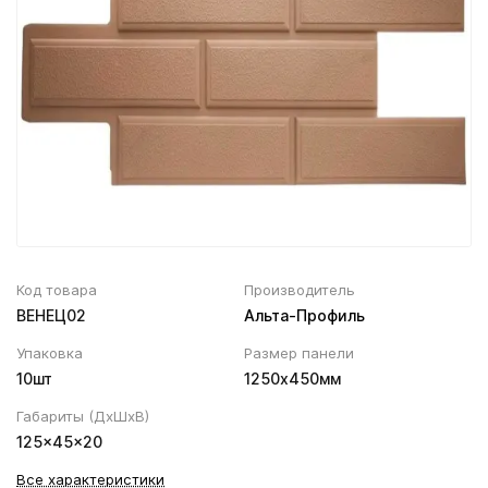
Вентиляционный выход
Муфта трубы
ХВОЙНАЯ фанера НЕ ШЛИФОВАННАЯ
Колпаки, Проходы, Вент.ленты
Соединитель желоба
Трубы водосточные
Угол желоба
Хомут трубы
Код товара
Производитель
ВЕНЕЦ02
Альта-Профиль
Упаковка
Размер панели
10шт
1250х450мм
Габариты (ДхШхВ)
125×45×20
Все характеристики