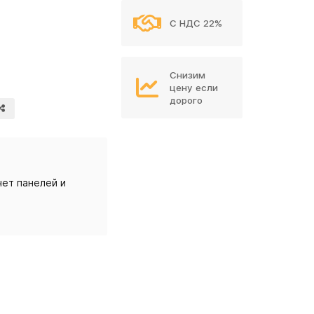
С НДС 22%
Снизим
цену если
дорого
ет панелей и