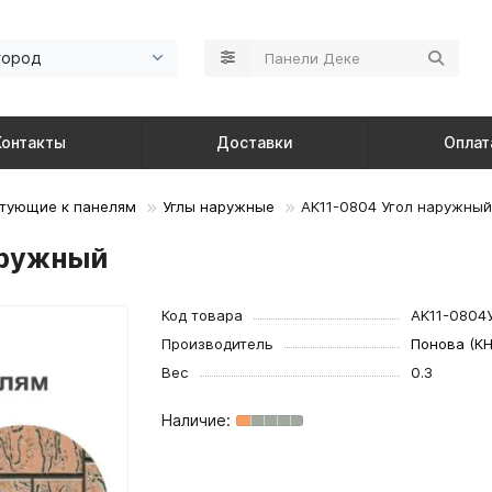
город
Контакты
Доставки
Оплат
тующие к панелям
Углы наружные
AK11-0804 Угол наружный
аружный
Код товара
AK11-0804
Производитель
Понова (КН
Вес
0.3