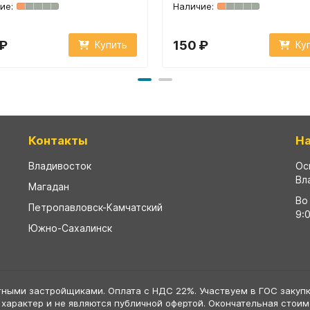
 ₽
150 ₽
Купить
Ку
Контакты
Н
Владивосток
Ос
Вл
Магадан
Во
Петропавловск-Камчатский
9:
Южно-Сахалинск
тными застройщиками. Оплата с НДС 22%. Участвуем в ГОС закупк
 характер и не являются публичной офертой. Окончательная стои