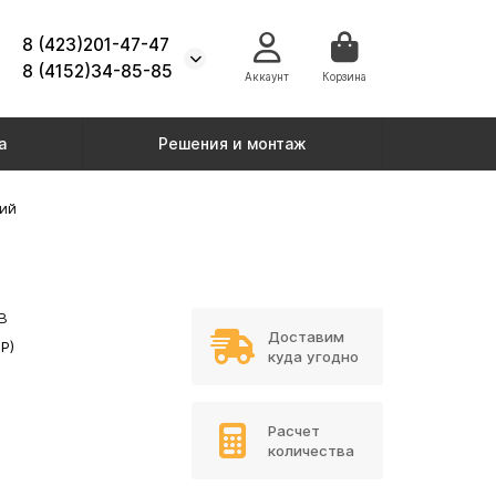
8 (423)201-47-47
8 (4152)34-85-85
Аккаунт
Корзина
а
Решения и монтаж
ний
В
Доставим
Р)
куда угодно
Расчет
количества