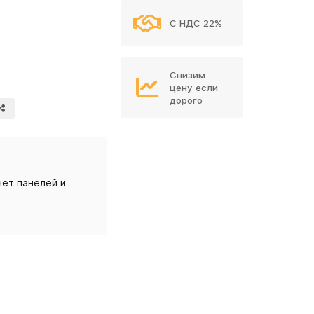
С НДС 22%
Снизим
цену если
дорого
ет панелей и