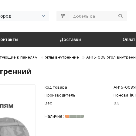
город
Контакты
Доставки
Оплат
тующие к панелям
Углы внутренние
AH15-008 Угол внутрен
утренний
Код товара
AH15-008У
Производитель
Понова (КН
Вес
0.3