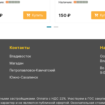
 ₽
150 ₽
Купить
Ку
Контакты
Н
Владивосток
Ос
Вл
Магадан
Во
Петропавловск-Камчатский
9:
Южно-Сахалинск
тными застройщиками. Оплата с НДС 22%. Участвуем в ГОС закупк
 характер и не являются публичной офертой. Окончательная стои