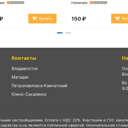
 ₽
150 ₽
Купить
Ку
Контакты
Н
Владивосток
Ос
Вл
Магадан
Во
Петропавловск-Камчатский
9:
Южно-Сахалинск
тными застройщиками. Оплата с НДС 22%. Участвуем в ГОС закупк
 характер и не являются публичной офертой. Окончательная стои