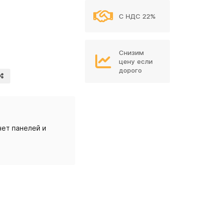
С НДС 22%
Снизим
цену если
дорого
ет панелей и