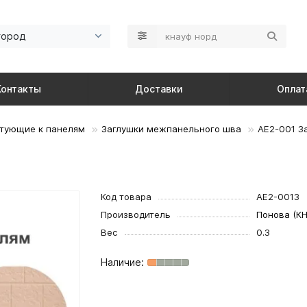
город
Контакты
Доставки
Оплат
тующие к панелям
Заглушки межпанельного шва
AE2-001 З
Код товара
AE2-001З
Производитель
Понова (КН
Вес
0.3