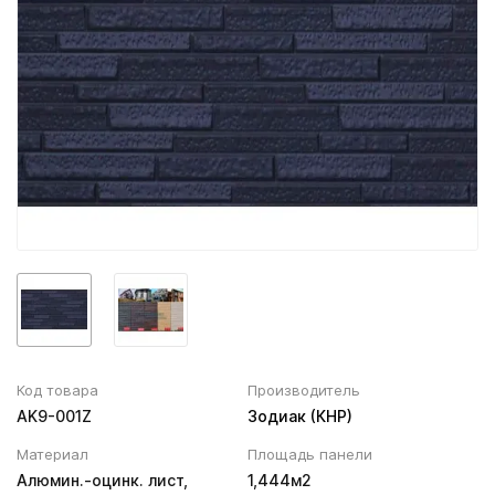
Вентиляционный выход
Муфта трубы
ХВОЙНАЯ фанера НЕ ШЛИФОВАННАЯ
Колпаки, Проходы, Вент.ленты
Соединитель желоба
Трубы водосточные
Угол желоба
Хомут трубы
Код товара
Производитель
AK9-001Z
Зодиак (КНР)
Материал
Площадь панели
Алюмин.-оцинк. лист,
1,444м2