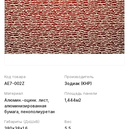
Вентиляционный выход
Муфта трубы
ХВОЙНАЯ фанера НЕ ШЛИФОВАННАЯ
Колпаки, Проходы, Вент.ленты
Соединитель желоба
Трубы водосточные
Угол желоба
Хомут трубы
Код товара
Производитель
AE7-002Z
Зодиак (КНР)
Материал
Площадь панели
Алюмин.-оцинк. лист,
1,444м2
алюминизированная
бумага, пенополиуретан
Габариты (ДхШхВ)
Вес
380×38×1.6
5.5