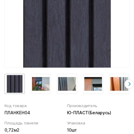
Вентиляционный выход
Муфта трубы
ХВОЙНАЯ фанера НЕ ШЛИФОВАННАЯ
Колпаки, Проходы, Вент.ленты
Соединитель желоба
Трубы водосточные
Угол желоба
Хомут трубы
Код товара
Производитель
ПЛАНКЕН04
Ю-ПЛАСТ(Беларусь)
Площадь панели
Упаковка
0,72м2
10шт