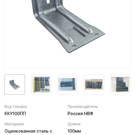
Вентиляционный выход
Муфта трубы
ХВОЙНАЯ фанера НЕ ШЛИФОВАННАЯ
Колпаки, Проходы, Вент.ленты
Соединитель желоба
Трубы водосточные
Угол желоба
Хомут трубы
Код товара
Производитель
ККУ100ПП
Россия НВФ
Материал
Длина
Оцинкованная сталь с
100мм