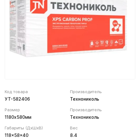
Вентиляционный выход
Муфта трубы
ХВОЙНАЯ фанера НЕ ШЛИФОВАННАЯ
Колпаки, Проходы, Вент.ленты
Соединитель желоба
Трубы водосточные
Угол желоба
Хомут трубы
Код товара
Производитель
УТ-582406
Технониколь
Размер
Производитель
1180х580мм
Технониколь
Габариты (ДхШхВ)
Вес
118×58×40
8.4