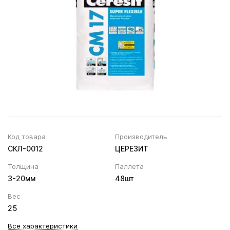
Вентиляционный выход
Муфта трубы
ХВОЙНАЯ фанера НЕ ШЛИФОВАННАЯ
Колпаки, Проходы, Вент.ленты
Соединитель желоба
Трубы водосточные
Угол желоба
Хомут трубы
Код товара
Производитель
СКЛ-0012
ЦЕРЕЗИТ
Толщина
Паллета
3-20мм
48шт
Вес
25
Все характеристики