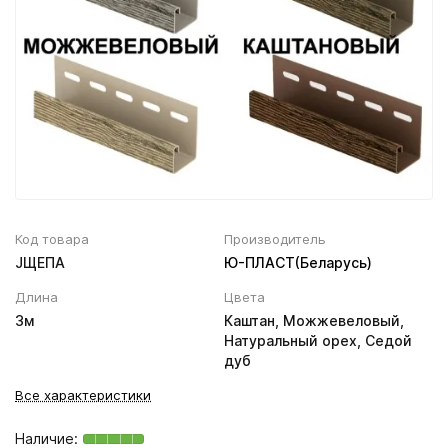
Вентиляционный выход
Муфта трубы
ХВОЙНАЯ фанера НЕ ШЛИФОВАННАЯ
Колпаки, Проходы, Вент.ленты
Соединитель желоба
Трубы водосточные
Угол желоба
Хомут трубы
Код товара
Производитель
JЩЕПА
Ю-ПЛАСТ(Беларусь)
Длина
Цвета
3м
Каштан, Можжевеловый,
Натуральный орех, Седой
дуб
Все характеристики