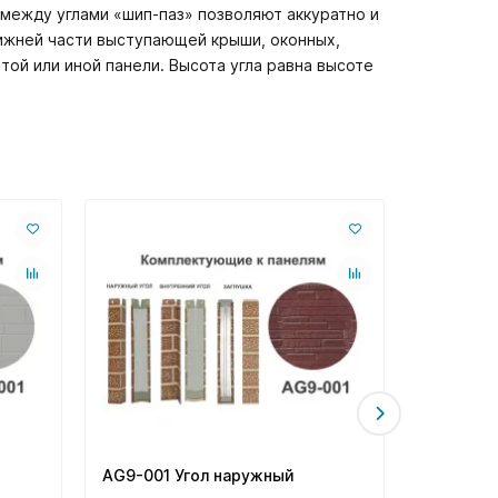
ежду углами «шип-паз» позволяют аккуратно и
нижней части выступающей крыши, оконных,
той или иной панели. Высота угла равна высоте
AG9-001 Угол наружный
AE10-004
фасадная