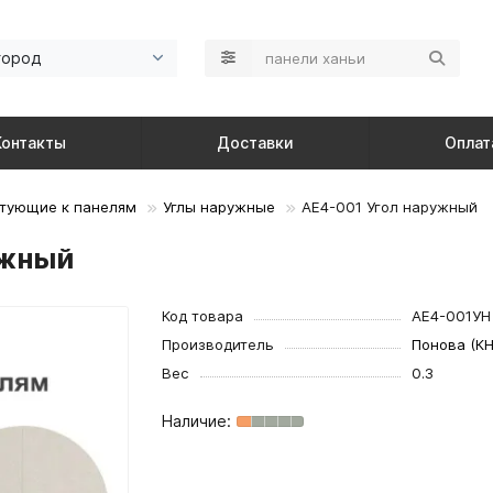
город
Контакты
Доставки
Оплат
тующие к панелям
Углы наружные
AE4-001 Угол наружный
ужный
Код товара
AE4-001УН
Производитель
Понова (КН
Вес
0.3