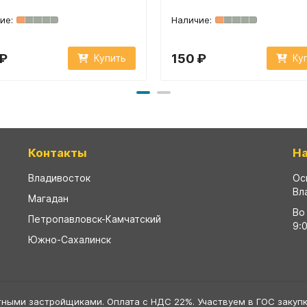
 ₽
150 ₽
Купить
Ку
Контакты
Н
Владивосток
Ос
Вл
Магадан
Во
Петропавловск-Камчатский
9:
Южно-Сахалинск
тными застройщиками. Оплата с НДС 22%. Участвуем в ГОС закупк