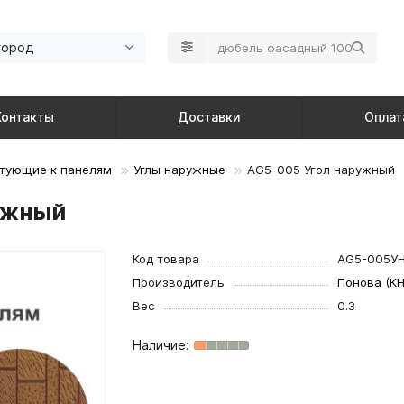
город
Контакты
Доставки
Оплат
тующие к панелям
Углы наружные
AG5-005 Угол наружный
ужный
Код товара
AG5-005У
Производитель
Понова (КН
Вес
0.3