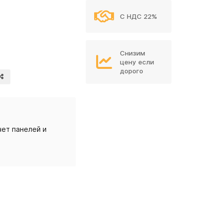
С НДС 22%
Снизим
цену если
дорого
ет панелей и