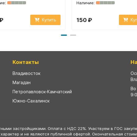
 ₽
150 ₽
Купить
Ку
Контакты
Н
Владивосток
Ос
Вл
Магадан
Во
Петропавловск-Камчатский
9:
Южно-Сахалинск
тными застройщиками. Оплата с НДС 22%. Участвуем в ГОС закупк
 характер и не являются публичной офертой. Окончательная стои