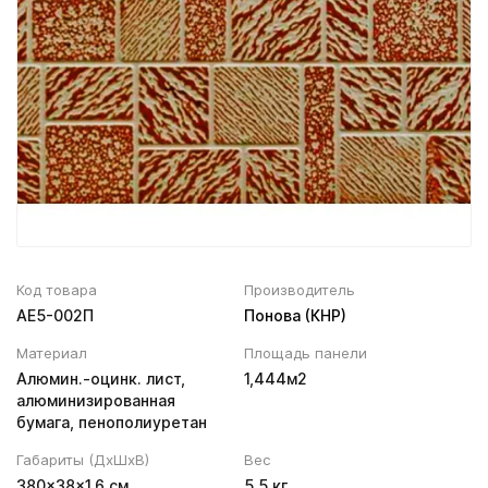
Вентиляционный выход
Муфта трубы
ХВОЙНАЯ фанера НЕ ШЛИФОВАННАЯ
Колпаки, Проходы, Вент.ленты
Соединитель желоба
Трубы водосточные
Угол желоба
Хомут трубы
Код товара
Производитель
AE5-002П
Понова (КНР)
Материал
Площадь панели
Алюмин.-оцинк. лист,
1,444м2
алюминизированная
бумага, пенополиуретан
Габариты (ДхШхВ)
Вес
380×38×1.6 см
5.5 кг