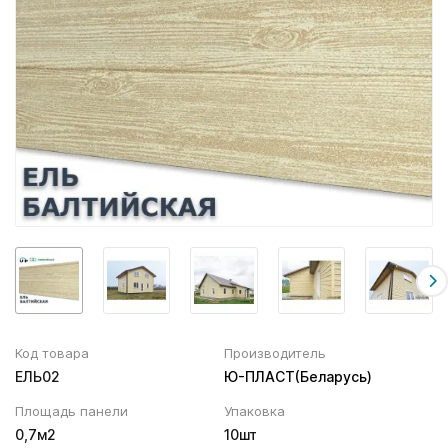
Вентиляционный выход
Муфта трубы
ХВОЙНАЯ фанера НЕ ШЛИФОВАННАЯ
Колпаки, Проходы, Вент.ленты
Соединитель желоба
Трубы водосточные
Угол желоба
Хомут трубы
Код товара
Производитель
ЕЛЬ02
Ю-ПЛАСТ(Беларусь)
Площадь панели
Упаковка
0,7м2
10шт