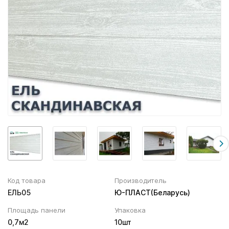
Вентиляционный выход
Муфта трубы
ХВОЙНАЯ фанера НЕ ШЛИФОВАННАЯ
Колпаки, Проходы, Вент.ленты
Соединитель желоба
Трубы водосточные
Угол желоба
Хомут трубы
Код товара
Производитель
ЕЛЬ05
Ю-ПЛАСТ(Беларусь)
Площадь панели
Упаковка
0,7м2
10шт