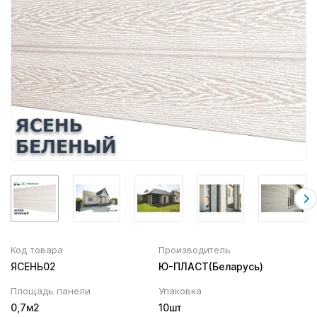
Вентиляционный выход
Муфта трубы
ХВОЙНАЯ фанера НЕ ШЛИФОВАННАЯ
Колпаки, Проходы, Вент.ленты
Соединитель желоба
Трубы водосточные
Угол желоба
Хомут трубы
Код товара
Производитель
ЯСЕНЬ02
Ю-ПЛАСТ(Беларусь)
Площадь панели
Упаковка
0,7м2
10шт