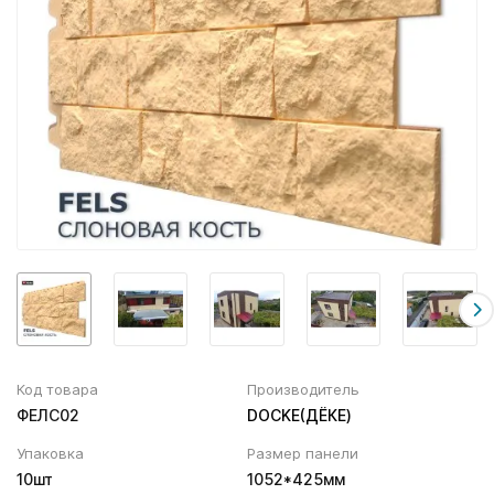
Вентиляционный выход
Муфта трубы
ХВОЙНАЯ фанера НЕ ШЛИФОВАННАЯ
Колпаки, Проходы, Вент.ленты
Соединитель желоба
Трубы водосточные
Угол желоба
Хомут трубы
Код товара
Производитель
ФЕЛС02
DOCKE(ДЁКЕ)
Упаковка
Размер панели
10шт
1052*425мм