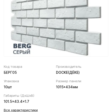
Вентиляционный выход
Муфта трубы
ХВОЙНАЯ фанера НЕ ШЛИФОВАННАЯ
Колпаки, Проходы, Вент.ленты
Соединитель желоба
Трубы водосточные
Угол желоба
Хомут трубы
Код товара
Производитель
БЕРГ05
DOCKE(ДЁКЕ)
Упаковка
Размер панели
10шт
1015*434мм
Габариты (ДхШхВ)
101.5×43.4×1.7
Все характеристики