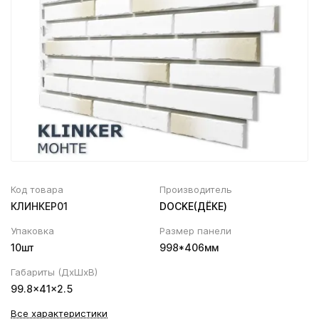
Вентиляционный выход
Муфта трубы
ХВОЙНАЯ фанера НЕ ШЛИФОВАННАЯ
Колпаки, Проходы, Вент.ленты
Соединитель желоба
Трубы водосточные
Угол желоба
Хомут трубы
Код товара
Производитель
КЛИНКЕР01
DOCKE(ДЁКЕ)
Упаковка
Размер панели
10шт
998*406мм
Габариты (ДхШхВ)
99.8×41×2.5
Все характеристики