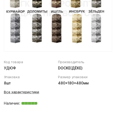
Вентиляционный выход
Муфта трубы
ХВОЙНАЯ фанера НЕ ШЛИФОВАННАЯ
Колпаки, Проходы, Вент.ленты
Соединитель желоба
Трубы водосточные
Угол желоба
Хомут трубы
Код товара
Производитель
УДЮФ
DOCKE(ДЁКЕ)
Упаковка
Размер упаковки
8шт
480x180x480мм
Все характеристики