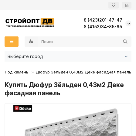
8 (423)201-47-47
Назад
Назад
Назад
Назад
Назад
Назад
Назад
Назад
Назад
Назад
Назад
Назад
Назад
Назад
Назад
Назад
Назад
Назад
Назад
Назад
Назад
Назад
Назад
Назад
Назад
Назад
Назад
Назад
Назад
Назад
Назад
8 (4152)34-85-85
Кровля Деке
Зеленый цвет
Зеленый цвет
Панели Ханьи
Дерево
Металлический сайдинг
Под дерево
KONOSHIMA
Зеркало
Частичная перфорация
Минеральная вата
КНАУФ
Воронка желоба
Профиль фасадный
Кронштейн стандарт
ВетроГидрозащита
Комплектующие ГКЛ
ГВЛВ Гипсоволокнистый лист
Терраса ДПК
ДПК доска
Комплектующие к фасаду ДПК
Анкеры
Анкер клиновый
Дюбель для теплоизоляции
Al/St Комбинированные
Саморезы по ГКЛ ГВЛ
Грунтовки
Гидроизоляция фундамента, пола
Герметик
БЕРЁЗОВАЯ фанера ШЛИФОВАННАЯ
Буры, сверла, биты
Коричневый цвет
Кровля Технониколь
Коричневый цвет
Кирпич
Сайдинг
Металлосайдинг
Под камень
PROGENEUS
Комплектующие к АКП
Технониколь
Экструдированный пенополистирол (XPS)
Желоба
Кронштейн фасадный
Кронштейн усиленный
Комплектация к ПВХ мембранам
Профиль направляющий
ГКЛ Гипсокартон
Фасад ДПК
Фасадная панель ДПК(брусок)
Анкер химический
Дюбели
Дюбель пластиковый
А2/А2 Нержавеющие
Саморезы по металлу
Клей плиточный
Кровельная гидроизоляция
Клей
БЕРЁЗОВАЯ фанера НЕ ШЛИФОВАННАЯ
Перчатки, лезвия, мешки
Выберите город
Красный цвет
Красный цвет
Мастики
Мозайка Плитка
Сайдинг виниловый
Фасадные панели
Под кирпич
TORAY
Металлик
Заглушка желоба
Комплектующие
Ленты соединительные
Профиль потолочный
СМЛ Стекломагниевый лист
Анкерный болт с гайкой
Дюбель фасадный
Заклепки
Шурупы кровельные
Пол наливной, стяжки
Мастика
Пена монтажная
Брусок
Рулетки
Под камень
Дюфур Зёльден 0,43м2 Деке фасадная панель
Купить Дюфур Зёльден 0,43м2 Деке
Серый цвет
Серый цвет
Планки
Слоистый песчаник
Комплектующие
Фиброцементные панели
Комплектующие для ФЦП
Стандарт RAL
Колено сливное
ПароГидроизоляция
Профиль стоечный
Саморезы
Шурупы кровельные Цветные
Шпатлевки
Отсечная гидроизоляция
Пистолет для пены и герметика
Вагонка
фасадная панель
Черный цвет
Подкладочные ковры
Японская штукатурка
Алюмокомпозит
Колено трубы
ПВХ мембраны
Штукатурные смеси
Праймер битумный
ОПАЛУБОЧНАЯ фанера
Аэраторы
Комплектующие к панелям
Софиты
Кронштейн желоба
Полиэтиленовые пленки
ОСП/OSB
Комплектующие к ГЧ
Крюки для желоба
ХВОЙНАЯ фанера ШЛИФОВАННАЯ