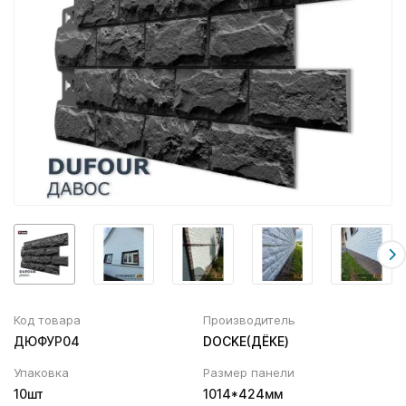
Вентиляционный выход
Муфта трубы
ХВОЙНАЯ фанера НЕ ШЛИФОВАННАЯ
Колпаки, Проходы, Вент.ленты
Соединитель желоба
Трубы водосточные
Угол желоба
Хомут трубы
Код товара
Производитель
ДЮФУР04
DOCKE(ДЁКЕ)
Упаковка
Размер панели
10шт
1014*424мм